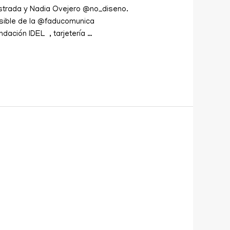
u.strada y Nadia Ovejero @no_diseno.
esible de la @faducomunica
dación IDEL , tarjetería …