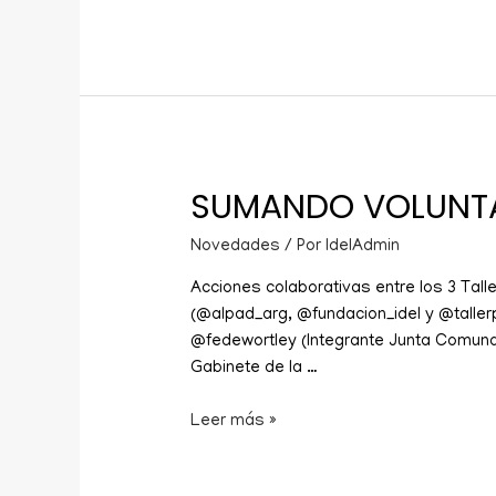
SUMANDO VOLUNT
Novedades
/ Por
IdelAdmin
Acciones colaborativas entre los 3 Tal
(@alpad_arg, @fundacion_idel y @taller
@fedewortley (Integrante Junta Comuna
Gabinete de la …
Leer más »