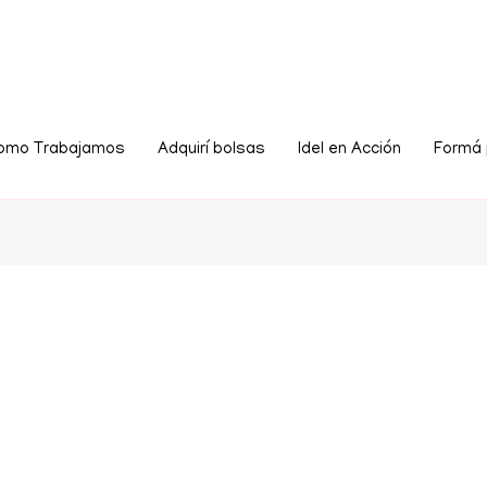
omo Trabajamos
Adquirí bolsas
Idel en Acción
Formá 