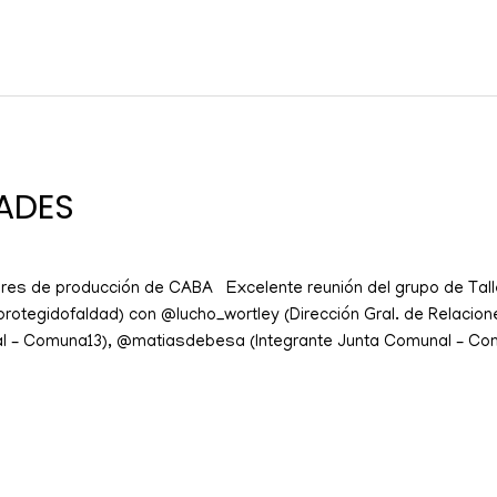
ADES
leres de producción de CABA Excelente reunión del grupo de Tall
protegidofaldad) con @lucho_wortley (Dirección Gral. de Relacio
l – Comuna13), @matiasdebesa (Integrante Junta Comunal – Comun