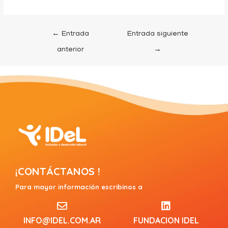
←
Entrada
Entrada siguiente
anterior
→
¡CONTÁCTANOS !
Para mayor información escribinos a
INFO@IDEL.COM.AR
FUNDACION IDEL